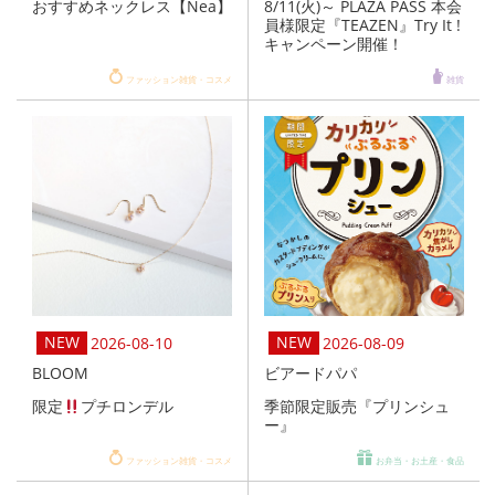
おすすめネックレス【Nea】
8/11(火)～ PLAZA PASS 本会
員様限定『TEAZEN』Try It !
キャンペーン開催！
ファッション雑貨・コスメ
雑貨
2026-08-10
2026-08-09
BLOOM
ビアードパパ
限定
プチロンデル
季節限定販売『プリンシュ
ー』
ファッション雑貨・コスメ
お弁当・お土産・食品