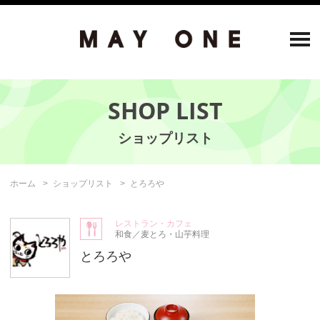
SHOP LIST
ホーム
ショップリスト
とろろや
レストラン・カフェ
和食／麦とろ・山芋料理
とろろや