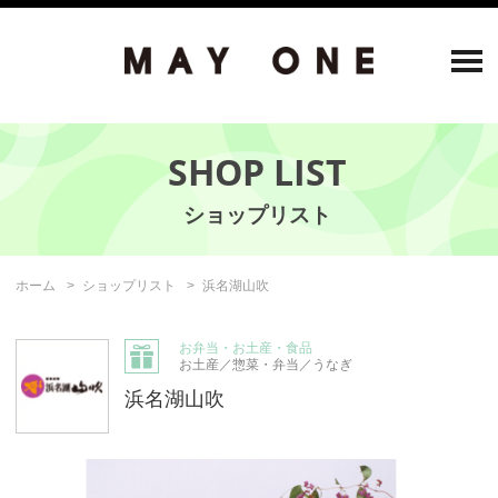
SHOP LIST
ホーム
ショップリスト
浜名湖山吹
お弁当・お土産・食品
お土産／惣菜・弁当／うなぎ
浜名湖山吹