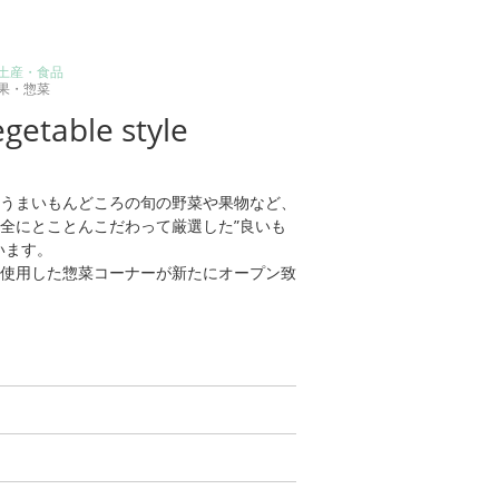
土産・食品
果・惣菜
table style
うまいもんどころの旬の野菜や果物など、
全にとことんこだわって厳選した”良いも
います。
使用した惣菜コーナーが新たにオープン致