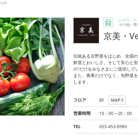
tyle
お弁当・お
その他／青
京美・Vege
伝統ある京野菜をはじめ、全国の
鮮度とおいしさ、そして安心と安
の”だけをみなさまにご提供して
また、青果だけでなく、旬野菜を
します。
フロア
BF
MAP
営業時間
10：00～20：00
TEL
053-453-8989