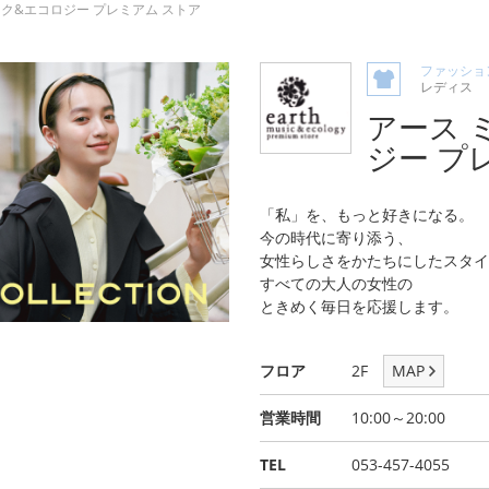
ク&エコロジー プレミアム ストア
ファッショ
レディス
アース 
ジー プ
「私」を、もっと好きになる。
今の時代に寄り添う、
女性らしさをかたちにしたスタイ
すべての大人の女性の
ときめく毎日を応援します。
フロア
2F
MAP
営業時間
10:00～20:00
TEL
053-457-4055