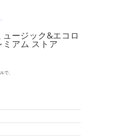
ン
ミュージック&エコロ
レミアム ストア
ルで、