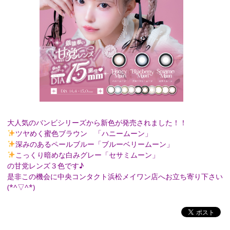
大人気のバンビシリーズから新色が発売されました！！
ツヤめく蜜色ブラウン 「ハニームーン」
深みのあるペールブルー「ブルーベリームーン」
こっくり暗めな白みグレー「セサミムーン」
の甘党レンズ３色です♪
是非この機会に中央コンタクト浜松メイワン店へお立ち寄り下さい
(*^▽^*)