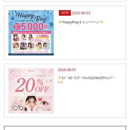
2026-08-03
HappyBagキャンペーン
2026-08-01
ｴﾊﾞｰｶﾗｰﾜﾝﾃﾞｰﾅﾁｭﾗﾙ20%OFFｷｬﾝﾍﾟｰ
ﾝ