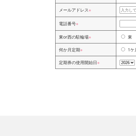
第5条 紛失
本サービスの利用者は、定期券の紛失
メールアドレス
※
第6条 駐輪場利用にあたっての承諾事
電話番号
※
1．本サービスの利用者は、本サービ
2．本サービスの利用中、駐輪場内で
東or西の駐輪場
※
東
わないこととします。
3．定期利用といえども駐輪位置の指
何か月定期
※
1ケ
4．本サービスの利用者は、定期外の
する場合は、本サービスを利用できな
定期券の使用開始日
※
第7条 個人情報の利用目的
本サービスの利用者は、申込時に記載
用することをあらかじめ了承するもの
途には使用しません。
第8条 本サービスの内容等の変更
当社は、予告または本サービスの利用
し、本サービスの利用者はあらかじめ