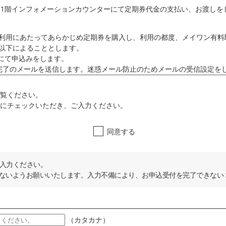
ン1階インフォメーションカウンターにて定期券代金の支払い、お渡しを
利用にあたってあらかじめ定期券を購入し、利用の都度、メイワン有料
以下によることとします。
Pにて申込みをします。
完了のメールを送信します。迷惑メール防止のためメールの受信設定を
階インフォメーションカウンターにお越しください。
覧ください。
以降のお渡しとなります。
にチェックいただき、ご入力ください。
本人確認のうえ、申込にて指定された有効期間を磁気入力した定期券を
通りとします。但し一般的経済情勢等により当社において定期券料金を
同意する
社は利用料金を改定することができるものとします。
ヶ月：10,500円
帯びたもの、スマートフォン等と重ね合わせないでください。
り使用不可能であれば事前に連絡（TEL:053-457-4111）をいた
入力ください。
怠ったことによる磁気不良は除きます。
ないようお願いいたします。入力不備により、お申込受付を完了できない
になります。
おける払戻しは残存期間の如何に関わらず行われないことをあらかじめ
（カタカナ）