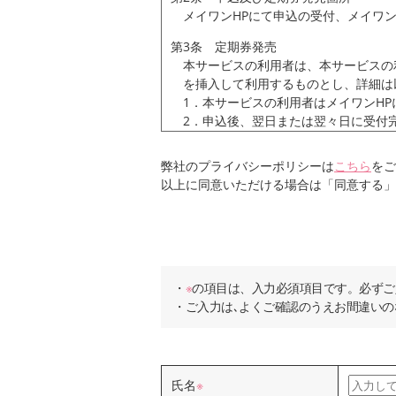
メイワンHPにて申込の受付、メイワ
第3条 定期券発売
本サービスの利用者は、本サービスの
を挿入して利用するものとし、詳細は
1．本サービスの利用者はメイワンH
2．申込後、翌日または翌々日に受付
一時解除を行ってください。
3．申込後3営業日以降にメイワン1
弊社のプライバシーポリシーは
こちら
をご
例）4月1日お申込の場合は4月4日
以上に同意いただける場合は「同意する」
4．インフォメーション担当は利用者
5．定期券の有効期間と代金は以下の
スの利用者の承諾を得ることなく、当
1ヶ月：2,200円 3ヶ月：5,800円 6
6．定期券は磁気使用のため、磁力を
7．定期券の利用期間内で、磁気不良によ
※
の項目は、入力必須項目です。必ずご
または定期券裏面に記載の注意事項を
ご入力は､よくご確認のうえお間違いの
8．定期券代金の支払方法は現金のみ
第4条 払戻
本サービスの利用者は、期間の中途に
氏名
※