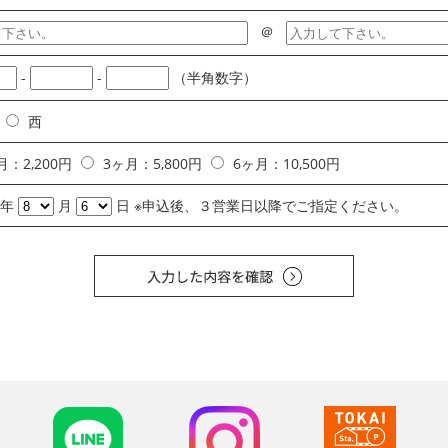
、毀損、滅失等による定期券の再発行、払戻しは行われないことをあら
＠
項
-
-
（半角数字）
スの利用にあたって、駐輪場入口に設置してある案内看板記載の注意事
発生した盗難、損傷、事故等による本サービスの利用者の損害について
西
定はないため、本サービスの利用者は空区画に駐輪することとします。
月：2,200円
3ヶ月：5,800円
6ヶ月：10,500円
利用等により駐輪場が満車の場合もしくは当社において緊急やむを得な
いことをあらかじめ了承するものとします。
年
月
日
※申込後、３営業日以降でご指定ください。
した本人の氏名、電話番号、定期券の有効期間などの個人情報を、当社
とします。また、当社は、これらの情報を本サービスの提供、管理など
者の同意なしに、いつでも本サービスの内容または本規約を終了し、中
その旨を了承するものとします。