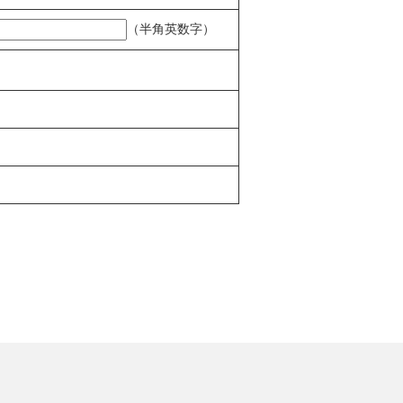
かじめ了承するものとします。
（半角英数字）
項を厳守することとします。
は、当社及び管理会社は一切の責任を負
い事情その他の理由により駐輪場を閉鎖
が登録、管理、連絡など必要に応じて使
必要に応じてのみ使用し、それ以外の用
止し、休止あるいは変更できるものと