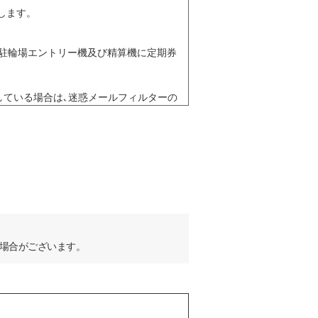
します。
駐輪場エントリー機及び精算機に定期券
している場合は､迷惑メールフィルターの
お渡しします。
改定する必要が生じた場合は、本サービ
だければカードを交換します。ただし、前項
 場合がございます。
了承するものとします。