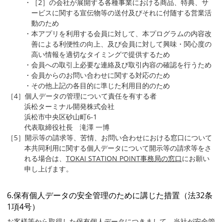
・［2］の会社が展開する各種事業における商品、特典、サ
ービスに関する宣伝物等の送付及びそれに付随する営業活
動のため
・本アプリを利用する会員に対して、本プログラムの内容改
善による利便性の向上、及び会員に対して興味・関心度の
高い情報を適切なタイミングで提供するため
・会員への取引上必要な連絡及び取引内容の確認を行うため
・会員からのお問い合わせに関する対応のため
・その他上記の各目的に準じた利用目的のため
［4］個人データの管理について責任を有する者
浜松ターミナル開発株式会社
浜松市中央区砂山町6-1
代表取締役社長 滝澤 一博
［5］開示等の請求等、苦情、お問い合わせにおける窓口について
本共同利用に関する個人データについて開示等の請求等をさ
れる場合は、
TOKAI STATION POINT事務局の窓口
にお願い
申し上げます。
6.保有個人データの安全管理のために講じた措置（法32条
1項4号）
お客様等から取得した保有個人データにつきまして、当社が安全管