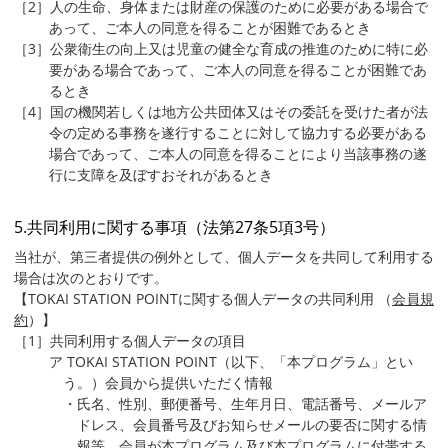
［2］人の生命、身体または財産の保護のために必要がある場合で
あって、ご本人の同意を得ることが困難であるとき
［3］公衆衛生の向上又は児童の健全な育成の推進のために特に必
要がある場合であって、ご本人の同意を得ることが困難であ
るとき
［4］国の機関若しくは地方公共団体又はその委託を受けた者が法
令の定める事務を遂行することに対して協力する必要がある
場合であって、ご本人の同意を得ることにより当該事務の遂
行に支障を及ぼすおそれがあるとき
5.共同利用に関する事項（法第27条5項3号）
当社が、第三者提供の例外として、個人データを共同して利用する
場合は次のとおりです。
【TOKAI STATION POINTに関する個人データの共同利用 （
会員規
約
）】
［1］共同利用する個人データの項目
ア TOKAI STATION POINT（以下、「本プログラム」とい
う。）会員から提供いただく情報
・氏名、性別、郵便番号、生年月日、電話番号、メールア
ドレス、会員番号及びお知らせメールの要否に関する情
報等、会員が本プログラム及び本プログラムに付帯する