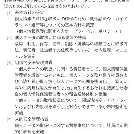
理のために講じている措置は次のとおりです。
［1］基本方針の策定
個人情報の適切な取扱いの確保のため、関係諸法令・ガイド
ラインの遵守等についての基本方針を策定
（個人情報保護に関する方針（プライバシーポリシー））
［2］個人データの取扱いに係る規律の整備
取得、利用、保存、提供、削除・廃棄等の段階ごとに取扱方
法、責任者・担当者その任務等について、社内規程、マニュ
アルを策定
［3］組織的安全管理措置
・個人データの取扱いに関する責任者として、個人情報保護
管理者を設置するとともに、個人データを取り扱う社員およ
び当該社員が取り扱う個人データの範囲を明確化し、漏えい
等や社内規程違反が発生または発生するおそれを把握した場
合の個人情報保護管理者への報告連絡体制を整備
・個人データの取扱状況について、関係諸法令・ガイドライ
ンおよび社内規程を遵守した対応ができているか内部監査を
実施
［4］人的安全管理措置
個人データの取扱いに関する留意事項について、社員に定期
的に教育を実施