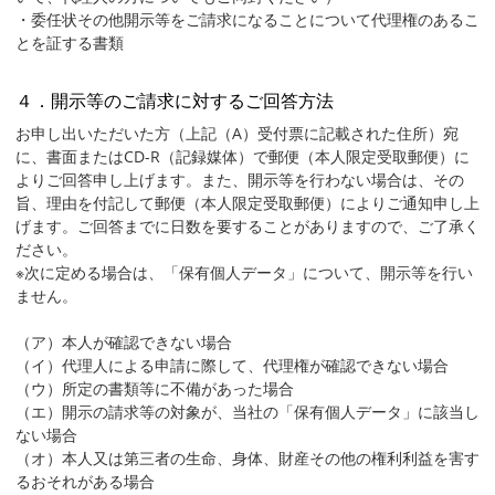
・委任状その他開示等をご請求になることについて代理権のあるこ
とを証する書類
４．開示等のご請求に対するご回答方法
お申し出いただいた方（上記（A）受付票に記載された住所）宛
に、書面またはCD-R（記録媒体）で郵便（本人限定受取郵便）に
よりご回答申し上げます。また、開示等を行わない場合は、その
旨、理由を付記して郵便（本人限定受取郵便）によりご通知申し上
げます。ご回答までに日数を要することがありますので、ご了承く
ださい。
※次に定める場合は、「保有個人データ」について、開示等を行い
ません。
（ア）本人が確認できない場合
（イ）代理人による申請に際して、代理権が確認できない場合
（ウ）所定の書類等に不備があった場合
（エ）開示の請求等の対象が、当社の「保有個人データ」に該当し
ない場合
（オ）本人又は第三者の生命、身体、財産その他の権利利益を害す
るおそれがある場合