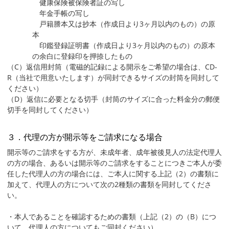
健康保険被保険者証の写し
年金手帳の写し
戸籍謄本又は抄本（作成日より3ヶ月以内のもの）の原
本
印鑑登録証明書（作成日より3ヶ月以内のもの）の原本
の余白に登録印を押捺したもの
（C）返信用封筒（電磁的記録による開示をご希望の場合は、CD-
R（当社で用意いたします）が同封できるサイズの封筒を同封して
ください）
（D）返信に必要となる切手（封筒のサイズに合った料金分の郵便
切手を同封してください）
３．代理の方が開示等をご請求になる場合
開示等のご請求をする方が、未成年者、成年被後見人の法定代理人
の方の場合、あるいは開示等のご請求をすることにつきご本人が委
任した代理人の方の場合には、ご本人に関する上記（2）の書類に
加えて、代理人の方について次の2種類の書類を同封してくださ
い。
・本人であることを確認するための書類（上記（2）の（B）につ
いて、代理人の方についてもご同封ください）