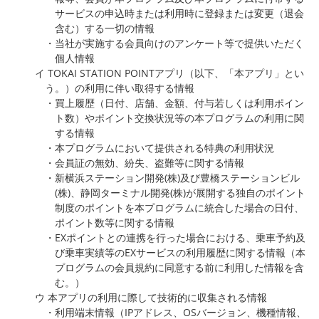
サービスの申込時または利用時に登録または変更（退会
含む）する一切の情報
・当社が実施する会員向けのアンケート等で提供いただく
個人情報
イ TOKAI STATION POINTアプリ（以下、「本アプリ」とい
う。）の利用に伴い取得する情報
・買上履歴（日付、店舗、金額、付与若しくは利用ポイン
ト数）やポイント交換状況等の本プログラムの利用に関
する情報
・本プログラムにおいて提供される特典の利用状況
・会員証の無効、紛失、盗難等に関する情報
・新横浜ステーション開発(株)及び豊橋ステーションビル
(株)、静岡ターミナル開発(株)が展開する独自のポイント
制度のポイントを本プログラムに統合した場合の日付、
ポイント数等に関する情報
・EXポイントとの連携を行った場合における、乗車予約及
び乗車実績等のEXサービスの利用履歴に関する情報（本
プログラムの会員規約に同意する前に利用した情報を含
む。）
ウ 本アプリの利用に際して技術的に収集される情報
・利用端末情報（IPアドレス、OSバージョン、機種情報、