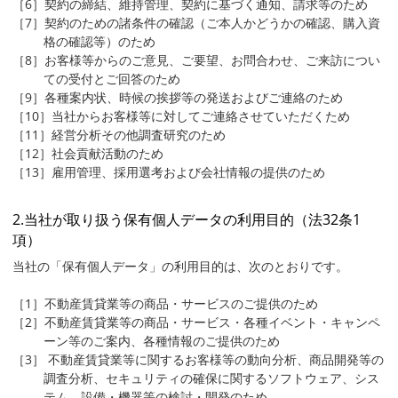
［6］契約の締結、維持管理、契約に基づく通知、請求等のため
［7］契約のための諸条件の確認（ご本人かどうかの確認、購入資
格の確認等）のため
［8］お客様等からのご意見、ご要望、お問合わせ、ご来訪につい
ての受付とご回答のため
［9］各種案内状、時候の挨拶等の発送およびご連絡のため
［10］当社からお客様等に対してご連絡させていただくため
［11］経営分析その他調査研究のため
［12］社会貢献活動のため
［13］雇用管理、採用選考および会社情報の提供のため
2.当社が取り扱う保有個人データの利用目的（法32条1
項）
当社の「保有個人データ」の利用目的は、次のとおりです。
［1］不動産賃貸業等の商品・サービスのご提供のため
［2］不動産賃貸業等の商品・サービス・各種イベント・キャンペ
ーン等のご案内、各種情報のご提供のため
［3］ 不動産賃貸業等に関するお客様等の動向分析、商品開発等の
調査分析、セキュリティの確保に関するソフトウェア、シス
テム、設備・機器等の検討・開発のため