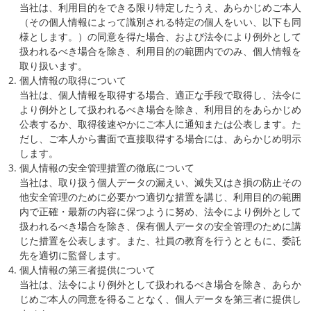
当社は、利用目的をできる限り特定したうえ、あらかじめご本人
（その個人情報によって識別される特定の個人をいい、以下も同
様とします。）の同意を得た場合、および法令により例外として
扱われるべき場合を除き、利用目的の範囲内でのみ、個人情報を
取り扱います。
個人情報の取得について
当社は、個人情報を取得する場合、適正な手段で取得し、法令に
より例外として扱われるべき場合を除き、利用目的をあらかじめ
公表するか、取得後速やかにご本人に通知または公表します。た
だし、ご本人から書面で直接取得する場合には、あらかじめ明示
します。
個人情報の安全管理措置の徹底について
当社は、取り扱う個人データの漏えい、滅失又はき損の防止その
他安全管理のために必要かつ適切な措置を講じ、利用目的の範囲
内で正確・最新の内容に保つように努め、法令により例外として
扱われるべき場合を除き、保有個人データの安全管理のために講
じた措置を公表します。また、社員の教育を行うとともに、委託
先を適切に監督します。
個人情報の第三者提供について
当社は、法令により例外として扱われるべき場合を除き、あらか
じめご本人の同意を得ることなく、個人データを第三者に提供し