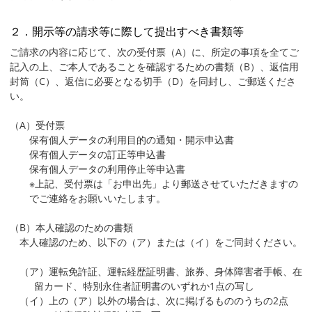
２．開示等の請求等に際して提出すべき書類等
ご請求の内容に応じて、次の受付票（A）に、所定の事項を全てご
記入の上、ご本人であることを確認するための書類（B）、返信用
封筒（C）、返信に必要となる切手（D）を同封し、ご郵送くださ
い。
（A）受付票
保有個人データの利用目的の通知・開示申込書
保有個人データの訂正等申込書
保有個人データの利用停止等申込書
※上記、受付票は「お申出先」より郵送させていただきますの
でご連絡をお願いいたします。
（B）本人確認のための書類
本人確認のため、以下の（ア）または（イ）をご同封ください。
（ア）運転免許証、運転経歴証明書、旅券、身体障害者手帳、在
留カード、特別永住者証明書のいずれか1点の写し
（イ）上の（ア）以外の場合は、次に掲げるもののうちの2点