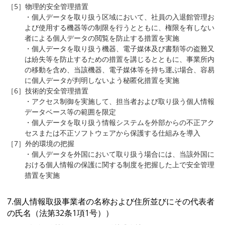
［5］物理的安全管理措置
・個人データを取り扱う区域において、社員の入退館管理お
よび使用する機器等の制限を行うとともに、権限を有しない
者による個人データの閲覧を防止する措置を実施
・個人データを取り扱う機器、電子媒体及び書類等の盗難又
は紛失等を防止するための措置を講じるとともに、事業所内
の移動を含め、当該機器、電子媒体等を持ち運ぶ場合、容易
に個人データが判明しないよう秘匿化措置を実施
［6］技術的安全管理措置
・アクセス制御を実施して、担当者および取り扱う個人情報
データベース等の範囲を限定
・個人データを取り扱う情報システムを外部からの不正アク
セスまたは不正ソフトウェアから保護する仕組みを導入
［7］外的環境の把握
・個人データを外国において取り扱う場合には、当該外国に
おける個人情報の保護に関する制度を把握した上で安全管理
措置を実施
7.個人情報取扱事業者の名称および住所並びにその代表者
の氏名（法第32条1項1号））