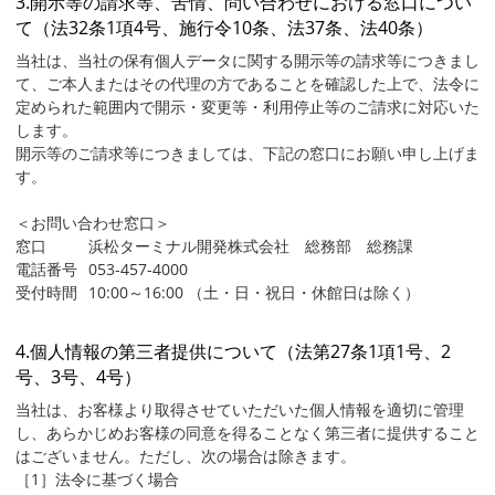
3.開示等の請求等、苦情、問い合わせにおける窓口につい
て（法32条1項4号、施行令10条、法37条、法40条）
当社は、当社の保有個人データに関する開示等の請求等につきまし
て、ご本人またはその代理の方であることを確認した上で、法令に
定められた範囲内で開示・変更等・利用停止等のご請求に対応いた
します。
開示等のご請求等につきましては、下記の窓口にお願い申し上げま
す。
＜お問い合わせ窓口＞
窓口
浜松ターミナル開発株式会社 総務部 総務課
電話番号
053-457-4000
受付時間
10:00～16:00 （土・日・祝日・休館日は除く）
4.個人情報の第三者提供について（法第27条1項1号、2
号、3号、4号）
当社は、お客様より取得させていただいた個人情報を適切に管理
し、あらかじめお客様の同意を得ることなく第三者に提供すること
はございません。ただし、次の場合は除きます。
［1］法令に基づく場合