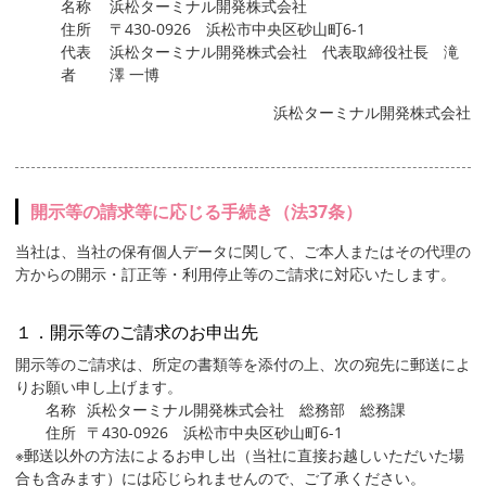
名称
浜松ターミナル開発株式会社
住所
〒430-0926 浜松市中央区砂山町6-1
代表
浜松ターミナル開発株式会社 代表取締役社長 滝
者
澤 一博
浜松ターミナル開発株式会社
開示等の請求等に応じる手続き（法37条）
当社は、当社の保有個人データに関して、ご本人またはその代理の
方からの開示・訂正等・利用停止等のご請求に対応いたします。
１．開示等のご請求のお申出先
開示等のご請求は、所定の書類等を添付の上、次の宛先に郵送によ
りお願い申し上げます。
名称
浜松ターミナル開発株式会社 総務部 総務課
住所
〒430-0926 浜松市中央区砂山町6-1
※郵送以外の方法によるお申し出（当社に直接お越しいただいた場
合も含みます）には応じられませんので、ご了承ください。