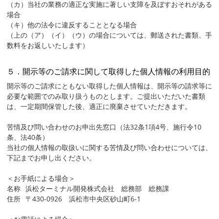
（カ）当社の業務の適正な実施に著しい支障を及ぼすおそれがある
場合
（キ）他の法令に違反することとなる場合
（上の（ア）（イ）（ウ）の場合については、郵送された書類、手
数料をお返しいたします）
５．開示等のご請求に関して取得した個人情報の利用目的
開示等のご請求にともない取得した個人情報は、開示等の請求等に
必要な範囲でのみ取り扱うものとします。ご提出いただいた書類
は、一定期間保管した後、適正に廃棄させていただきます。
苦情及び問い合わせのお申出先窓口（法32条1項4号、施行令10
条、法40条）
当社の個人情報の取扱いに関する苦情及び問い合わせについては、
下記までお申し出ください。
＜お手紙による場合＞
名称
浜松ターミナル開発株式会社 総務部 総務課
住所
〒430-0926 浜松市中央区砂山町6-1