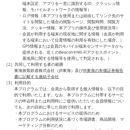
端末設定、アプリを一意に識別するID、クラッシュ情
報、モバイルネットワークの情報等）
・ログ情報（本アプリを使用または経由してリンク先のサ
イトを閲覧した場合の閲覧ページ、閲覧時間、閲覧方
法、クッキー情報、本アプリの操作及び使用状況等）
・会員が利用する端末の現在地に関する情報（会員が利用
する端末において位置情報の利用を有効にした場合。）
GPS情報または会員のモバイル端末センサーデータから
提供される、近くのBeaconやWi-Fiアクセスポイント、
基地局に関する情報等を使用して判定される。）
［2］共同して利用する者の範囲
東海旅客鉄道株式会社（JR東海）及び
JR東海の有価証券報告
書に記載する連結子会社
［3］利用目的
本プログラムでは、会員から取得する個人情報を、以下の目
的で利用いたします。なお、本プログラムに付帯するサービ
スの申込時または利用時にご提供いただいた会員情報につい
ても、次の目的に準じた目的で利用します。
・本プログラムにおけるサービスの提供のため
・本プログラムの利用状況に基づく市場調査、商品開発、マ
ーケティング分析のため