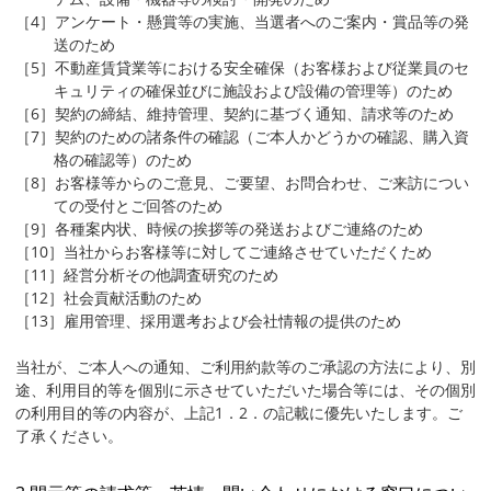
［4］アンケート・懸賞等の実施、当選者へのご案内・賞品等の発
送のため
［5］不動産賃貸業等における安全確保（お客様および従業員のセ
キュリティの確保並びに施設および設備の管理等）のため
［6］契約の締結、維持管理、契約に基づく通知、請求等のため
［7］契約のための諸条件の確認（ご本人かどうかの確認、購入資
格の確認等）のため
［8］お客様等からのご意見、ご要望、お問合わせ、ご来訪につい
ての受付とご回答のため
［9］各種案内状、時候の挨拶等の発送およびご連絡のため
［10］当社からお客様等に対してご連絡させていただくため
［11］経営分析その他調査研究のため
［12］社会貢献活動のため
［13］雇用管理、採用選考および会社情報の提供のため
当社が、ご本人への通知、ご利用約款等のご承認の方法により、別
途、利用目的等を個別に示させていただいた場合等には、その個別
の利用目的等の内容が、上記1．2．の記載に優先いたします。ご
了承ください。