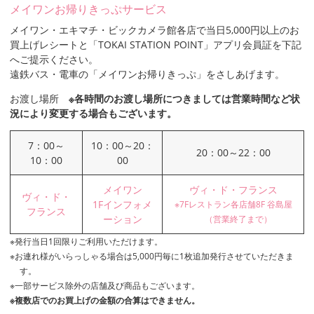
メイワンお帰りきっぷサービス
メイワン・エキマチ・ビックカメラ館各店で当日5,000円以上のお
買上げレシートと「TOKAI STATION POINT」アプリ会員証を下記
へご提示ください。
遠鉄バス・電車の「メイワンお帰りきっぷ」をさしあげます。
お渡し場所
※各時間のお渡し場所につきましては営業時間など状
況により変更する場合もございます。
7：00～
10：00～20：
20：00～22：00
10：00
00
メイワン
ヴィ・ド・フランス
ヴィ・ド・
1Fインフォメ
7Fレストラン各店舗8F 谷島屋
フランス
ーション
（営業終了まで）
発行当日1回限りご利用いただけます。
お連れ様がいらっしゃる場合は5,000円毎に1枚追加発行させていただきま
す。
一部サービス除外の店舗及び商品もございます。
複数店でのお買上げの金額の合算はできません。