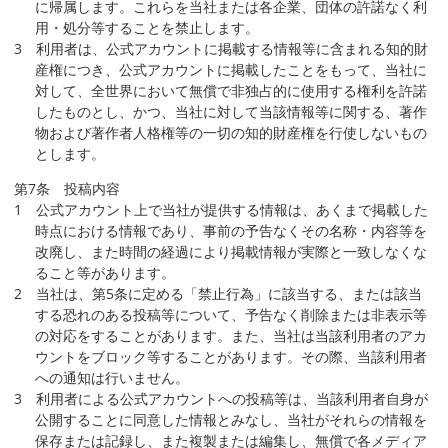
に帰属します。これらを当社または各企業、団体の許諾なく利
用・処分等することを禁止します。
3 利用者は、公式アカウントに掲載する情報等に含まれる知的財
産権につき、公式アカウントに掲載したことをもって、当社に
対して、全世界において無償で非独占的に使用する権利を許諾
したものとし、かつ、当社に対して当該情報等に関する、著作
物および著作者人格権等の一切の知的財産権を行使しないもの
とします。
第7条 投稿内容
1 公式アカウント上で当社が提供する情報は、あくまで掲載した
時点における情報であり、事前の予告なくその名称・内容等を
改廃し、また時間の経過により掲載情報が実際と一致しなくな
ること等があります。
2 当社は、第5条に定める「禁止行為」に該当する、または該当
する恐れのある投稿等について、予告なく削除または非表示等
の対応をすることがあります。また、当社は当該利用者のアカ
ウントをブロック等することがあります。その際、当該利用者
への通知は行いません。
3 利用者による公式アカウントへの投稿等は、当該利用者自身が
公開することに同意した情報とみなし、当社がそれらの情報を
保存または記録し、また複製または編集し、無償で各メディア