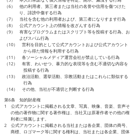
（6） 他の利用者、第三者または当社の名誉や信用を傷つけた
り、誹謗中傷する行為
（7） 当社を含む他の利用者および、第三者になりすます行為
（8） 公式アカウント上の情報を改ざんする行為
（9） 有害なプログラムまたはスクリプト等を投稿する行為、お
よびスパム行為
（10） 営利を目的として公式アカウントおよび公式アカウント
から得た情報を利用する行為
（11） 各ソーシャルメディア運営会社が禁止している行為
（12） 有害、わいせつ、暴力的な表現等を含む不適切な内容を
投稿する行為
（13） 政治活動、選挙活動、宗教活動またはこれらに類似する
行為
（14） その他、当社が不適切と判断する行為
第6条 知的財産権
1 公式アカウントに掲載される文章、写真、映像、音楽、音声そ
の他の著作物に関する著作権は、当社又は原著作者その他の権
利者に帰属します。
2 公式アカウントに掲載される当社または各企業、団体の商号、
商標、ロゴマーク等に関する権利は、当社または各企業、団体