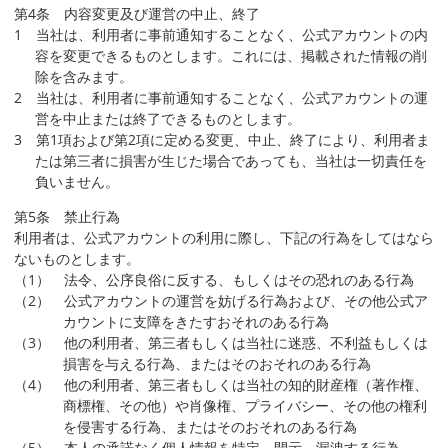
第4条 内容変更及び運営の中止、終了
1 当社は、利用者に事前通知することなく、公式アカウントの内
容を変更できるものとします。これには、掲載された情報の削
除を含みます。
2 当社は、利用者に事前通知することなく、公式アカウントの運
営を中止または終了できるものとします。
3 第1項および第2項に定める変更、中止、終了により、利用者ま
たは第三者に損害が生じた場合であっても、当社は一切責任を
負いません。
第5条 禁止行為
利用者は、公式アカウントの利用に際し、下記の行為をしてはなら
ないものとします。
（1） 法令、公序良俗に反する、もしくはその恐れのある行為
（2） 公式アカウントの運営を妨げる行為および、その他公式ア
カウントに支障をきたすおそれのある行為
（3） 他の利用者、第三者もしくは当社に迷惑、不利益もしくは
損害を与える行為、またはそのおそれのある行為
（4） 他の利用者、第三者もしくは当社の知的財産権（著作権、
商標権、その他）や肖像権、プライバシー、その他の権利
を侵害する行為、またはそのおそれのある行為
（5） 本人の承諾なく個人情報を特定、開示、漏洩する行為