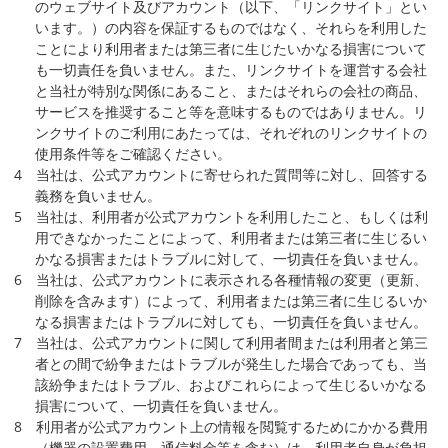
のウェブサイト及びアカウント（以下、「リンクサイト」とい
います。）の内容を保証するものではなく、それらを利用した
ことにより利用者または第三者に生じたいかなる損害について
も一切責任を負いません。また、リンクサイトを運営する会社
と当社が特別な関係にあること、またはそれらの会社の商品、
サービスを推奨すること等を意味するものではありません。リ
ンクサイトのご利用にあたっては、それぞれのリンクサイトの
使用条件等をご確認ください。
4 当社は、公式アカウントに寄せられた質問等に対し、回答する
義務を負いません。
5 当社は、利用者が公式アカウントを利用したこと、もしくは利
用できなかったことによって、利用者または第三者に生じるい
かなる損害またはトラブルに対して、一切責任を負いません。
6 当社は、公式アカウントに表示される各種情報の変更（更新、
削除を含みます）によって、利用者または第三者に生じるいか
なる損害またはトラブルに対しても、一切責任を負いません。
7 当社は、公式アカウントに関して利用者間または利用者と第三
者との間で紛争またはトラブルが発生した場合であっても、当
該紛争またはトラブル、およびこれらによって生じるいかなる
損害について、一切責任を負いません。
8 利用者が公式アカウント上の情報を閲覧するためにかかる費用
（機器の設置費用、通信料金等を含む）は、利用者自身が負担