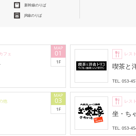
新幹線のりば
JR線のりば
01
カフェ
レス
1F
ド
喫茶と
TEL. 053-4
03
の他
レス
1F
坐・ち
TEL. 053-4