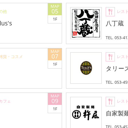
05
の他
レス
1F
s's
八丁蔵
TEL. 053-4
07
雑貨・コスメ
レス
1F
ト
タリー
TEL. 053-4
09
カフェ
レス
1F
自家製
TEL. 053-4