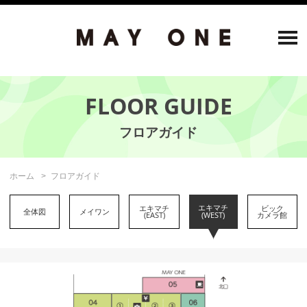
FLOOR GUIDE
ホーム
フロアガイド
エキマチ
エキマチ
ビック
全体図
メイワン
(EAST)
カメラ館
(WEST)