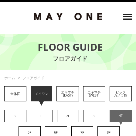
FLOOR GUIDE
ホーム
フロアガイド
エキマチ
エキマチ
ビック
全体図
メイワン
(EAST)
(WEST)
カメラ館
4F
BF
1F
2F
3F
5F
6F
7F
8F