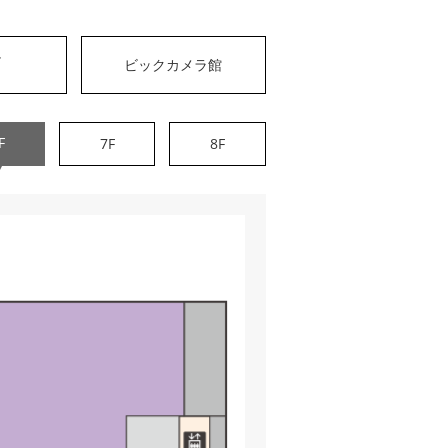
チ
ビック
カメラ館
F
7F
8F