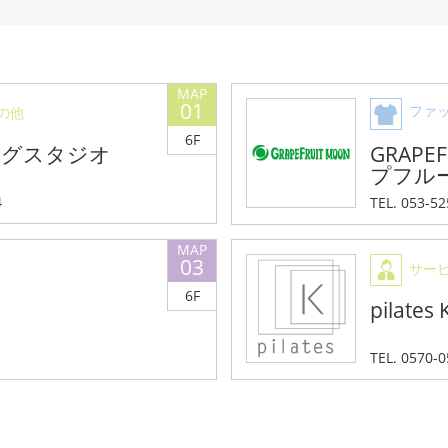
01
ファ
の他
6F
ングスタジオ
GRAPE
プフル
4
TEL. 053-5
03
サー
6F
pilat
TEL. 05