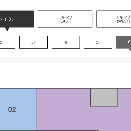
エキマチ
エキマ
メイワン
(EAST)
(WEST)
6
2F
3F
4F
5F